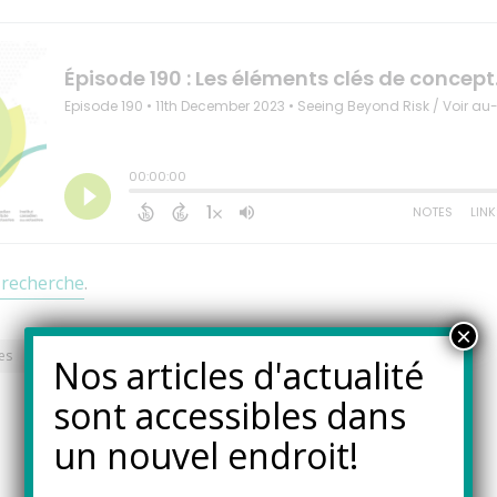
 recherche
.
×
es
Régimes de retraite
Nos articles d'actualité
sont accessibles dans
un nouvel endroit!