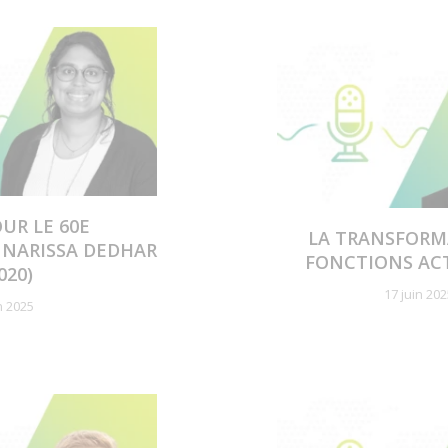
OUR LE 60E
LA TRANSFORM
: NARISSA DEDHAR
FONCTIONS AC
020)
17 juin 20
n 2025