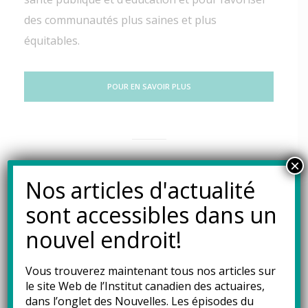
des communautés plus saines et plus
équitables.
POUR EN SAVOIR PLUS
×
ARGUMENTS EN FAVEUR
Nos articles d'actualité
DE LA MISE EN PLACE D’UN
sont accessibles dans un
BUREAU DE L’ACTUAIRE
NATIONAL EN CHEF DE LA
nouvel endroit!
SANTÉ
Vous trouverez maintenant tous nos articles sur
Opinions
30 janvier 2024
le site Web de l’Institut canadien des actuaires,
dans l’onglet des
Nouvelles
. Les épisodes du