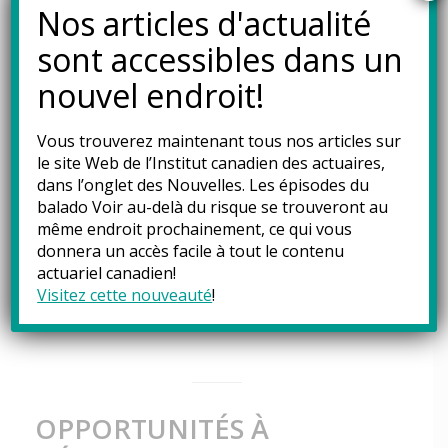
ACTUAIRE ET BOULANGER
Nos articles d'actualité
Balados
14 mars 2024
sont accessibles dans un
nouvel endroit!
Vous trouverez maintenant tous nos articles sur
À l’occasion de la Journée de Pi 2024, Voir au-
le site Web de l’Institut canadien des actuaires,
delà du risque fait un détour vers le monde des
dans l’onglet des
Nouvelles
. Les épisodes du
balado Voir au-delà du risque se trouveront au
desserts en compagnie du pâtissier et
même endroit prochainement, ce qui vous
chocolatier Alex Ryan, FICA.
donnera un accès facile à tout le contenu
actuariel canadien!
Visitez cette nouveauté
!
POUR EN SAVOIR PLUS
OPPORTUNITÉS À