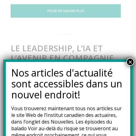
POUR EN SAVOIR PLUS
LE LEADERSHIP, L’IA ET
L’AVENIR EN COMPAGNIE
×
DE LA PRÉSIDENTE
Nos articles d'actualité
SORTANTE DE L’ICA
sont accessibles dans un
Balados
7 septembre 2023
nouvel endroit!
Vous trouverez maintenant tous nos articles sur
le site Web de l’Institut canadien des actuaires,
dans l’onglet des
Nouvelles
. Les épisodes du
Hélène Pouliot, FICA, a terminé son mandat à la
balado Voir au-delà du risque se trouveront au
présidence de l’ICA, passant ainsi le flambeau à
même endroit prochainement, ce qui vous