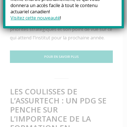
Steve Prince, FICA. Dans cet épisode, Hélène
donnera un accès facile à tout le contenu
actuariel canadien!
nous fait part des choses qui l’ont surprise au
Visitez cette nouveauté
!
cours de son mandat, et nous explique les
priorités stratégiques et son point de vue sur ce
qui attend l’Institut pour la prochaine année.
POUR EN SAVOIR PLUS
LES COULISSES DE
L’ASSURTECH : UN PDG SE
PENCHE SUR
L’IMPORTANCE DE LA