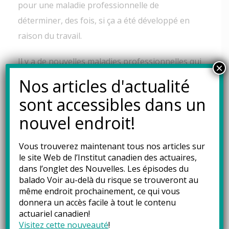
pour une maladie professionnelle de
déterminer, des fois, si ça a été développé en
raison du travail.
Il y a de nouvelles maladies professionnelles qui
×
ont été ajoutées à la liste des maladies qui sont
Nos articles d'actualité
reconnues d’office. Mais c’est sûr que le
sont accessibles dans un
travailleur peut toujours essayer de prouver
nouvel endroit!
que sa maladie est en lien avec son travail. Mais
parfois, c’est plus difficile.
Vous trouverez maintenant tous nos articles sur
le site Web de l’Institut canadien des actuaires,
On voit également se développer des thèmes de
dans l’onglet des
Nouvelles
. Les épisodes du
la santé psychologique et les risques
balado Voir au-delà du risque se trouveront au
même endroit prochainement, ce qui vous
psychosociaux, mais il n’y a pas encore
donnera un accès facile à tout le contenu
beaucoup de maladies ou d’accidents de travail
actuariel canadien!
qui sont acceptés par rapport à ça. Mais je
Visitez cette nouveauté
!