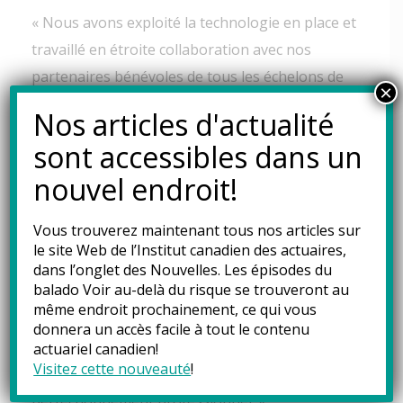
« Nous avons exploité la technologie en place et
travaillé en étroite collaboration avec nos
partenaires bénévoles de tous les échelons de
×
l’organisation afin d’assurer une prestation
Nos articles d'actualité
sans heurts et sans compromis sur la qualité du
sont accessibles dans un
contenu ou de l’expérience des participants »,
nouvel endroit!
explique Alicia Rollo, directrice, éducation et
affaires internationales à l’ICA. « L’ampleur de ce
Vous trouverez maintenant tous nos articles sur
qu’a réussi à accomplir notre petite équipe
le site Web de l’Institut canadien des actuaires,
ingénieuse et résiliente est impressionnante.
dans l’onglet des
Nouvelles
. Les épisodes du
balado Voir au-delà du risque se trouveront au
Les changements auxquels a donné lieu la
même endroit prochainement, ce qui vous
COVID¬-19 auront des effets positifs
donnera un accès facile à tout le contenu
permanents sur les modes de prestation de nos
actuariel canadien!
Visitez cette nouveauté
!
programmes d’éducation et de
perfectionnement professionnel. »